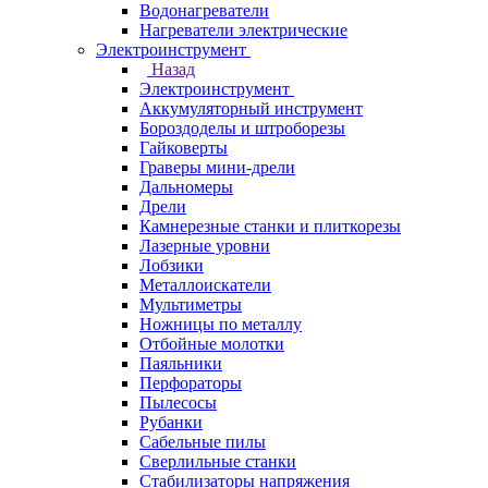
Водонагреватели
Нагреватели электрические
Электроинструмент
Назад
Электроинструмент
Аккумуляторный инструмент
Бороздоделы и штроборезы
Гайковерты
Граверы мини-дрели
Дальномеры
Дрели
Камнерезные станки и плиткорезы
Лазерные уровни
Лобзики
Металлоискатели
Мультиметры
Ножницы по металлу
Отбойные молотки
Паяльники
Перфораторы
Пылесосы
Рубанки
Сабельные пилы
Сверлильные станки
Стабилизаторы напряжения