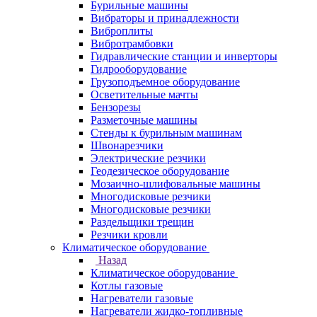
Бурильные машины
Вибраторы и принадлежности
Виброплиты
Вибротрамбовки
Гидравлические станции и инверторы
Гидрооборудование
Грузоподъемное оборудование
Осветительные мачты
Бензорезы
Разметочные машины
Стенды к бурильным машинам
Швонарезчики
Электрические резчики
Геодезическое оборудование
Мозаично-шлифовальные машины
Многодисковые резчики
Многодисковые резчики
Раздельщики трещин
Резчики кровли
Климатическое оборудование
Назад
Климатическое оборудование
Котлы газовые
Нагреватели газовые
Нагреватели жидко-топливные