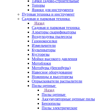
Тачки садово-строительные
Топоры
Ящики для инструмента
Путевая техника и инструмент
Садовая и парковая техника
Назад
Садовая и парковая техника
Аэраторы скарификаторы
Воздуходувы пылесосы
Газонокосилки
Измельчители
Культиваторы
Кусторезы
Мойки высокого давления
Мотоблоки
Мотобуры (бензобуры)
Навесное оборудование
Ножницы и высоторезы
Опрыскиватели распылители
Пилы цепные
Назад
Пилы цепные
Аккумуляторные цепные пилы
Бензопилы
Пилы электрические