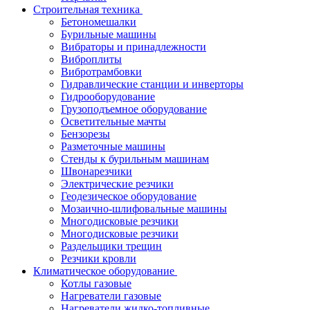
Строительная техника
Бетономешалки
Бурильные машины
Вибраторы и принадлежности
Виброплиты
Вибротрамбовки
Гидравлические станции и инверторы
Гидрооборудование
Грузоподъемное оборудование
Осветительные мачты
Бензорезы
Разметочные машины
Стенды к бурильным машинам
Швонарезчики
Электрические резчики
Геодезическое оборудование
Мозаично-шлифовальные машины
Многодисковые резчики
Многодисковые резчики
Раздельщики трещин
Резчики кровли
Климатическое оборудование
Котлы газовые
Нагреватели газовые
Нагреватели жидко-топливные