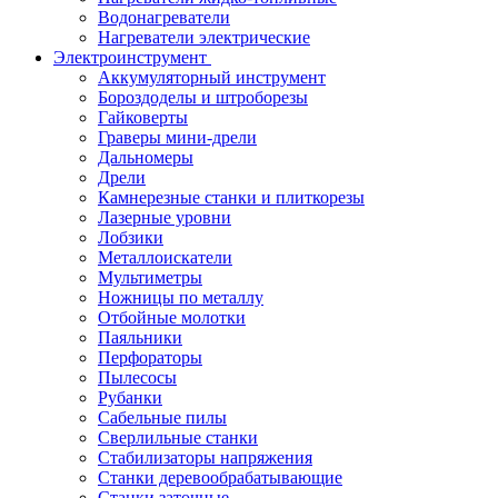
Водонагреватели
Нагреватели электрические
Электроинструмент
Аккумуляторный инструмент
Бороздоделы и штроборезы
Гайковерты
Граверы мини-дрели
Дальномеры
Дрели
Камнерезные станки и плиткорезы
Лазерные уровни
Лобзики
Металлоискатели
Мультиметры
Ножницы по металлу
Отбойные молотки
Паяльники
Перфораторы
Пылесосы
Рубанки
Сабельные пилы
Сверлильные станки
Стабилизаторы напряжения
Станки деревообрабатывающие
Станки заточные