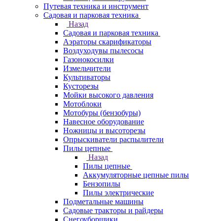
Путевая техника и инструмент
Садовая и парковая техника
Назад
Садовая и парковая техника
Аэраторы скарификаторы
Воздуходувы пылесосы
Газонокосилки
Измельчители
Культиваторы
Кусторезы
Мойки высокого давления
Мотоблоки
Мотобуры (бензобуры)
Навесное оборудование
Ножницы и высоторезы
Опрыскиватели распылители
Пилы цепные
Назад
Пилы цепные
Аккумуляторные цепные пилы
Бензопилы
Пилы электрические
Подметальные машины
Садовые тракторы и райдеры
Снегоуборщики