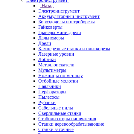
Электроинструмент
Назад
Электроинструмент
Аккумуляторный инструмент
Бороздоделы и штроборезы
Гайковерты
Граверы мини-дрели
Дальномеры
Дрели
Камнерезные станки и плиткорезы
Лазерные уровни
Лобзики
Металлоискатели
Мультиметры
Ножницы по металлу
Отбойные молотки
Паяльники
Перфораторы
Пылесосы
Рубанки
Сабельные пилы
Сверлильные станки
Стабилизаторы напряжения
Станки деревообрабатывающие
Станки заточные