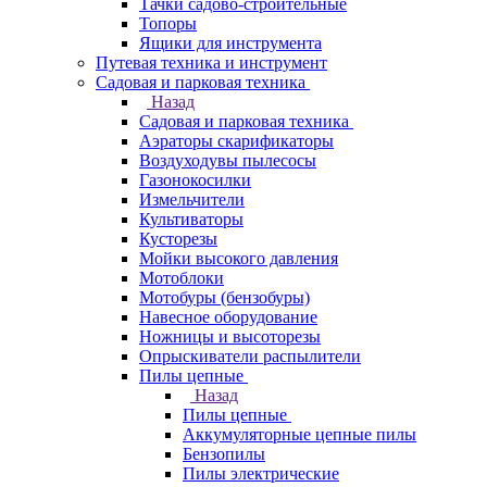
Тачки садово-строительные
Топоры
Ящики для инструмента
Путевая техника и инструмент
Садовая и парковая техника
Назад
Садовая и парковая техника
Аэраторы скарификаторы
Воздуходувы пылесосы
Газонокосилки
Измельчители
Культиваторы
Кусторезы
Мойки высокого давления
Мотоблоки
Мотобуры (бензобуры)
Навесное оборудование
Ножницы и высоторезы
Опрыскиватели распылители
Пилы цепные
Назад
Пилы цепные
Аккумуляторные цепные пилы
Бензопилы
Пилы электрические