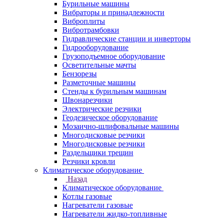
Бурильные машины
Вибраторы и принадлежности
Виброплиты
Вибротрамбовки
Гидравлические станции и инверторы
Гидрооборудование
Грузоподъемное оборудование
Осветительные мачты
Бензорезы
Разметочные машины
Стенды к бурильным машинам
Швонарезчики
Электрические резчики
Геодезическое оборудование
Мозаично-шлифовальные машины
Многодисковые резчики
Многодисковые резчики
Раздельщики трещин
Резчики кровли
Климатическое оборудование
Назад
Климатическое оборудование
Котлы газовые
Нагреватели газовые
Нагреватели жидко-топливные