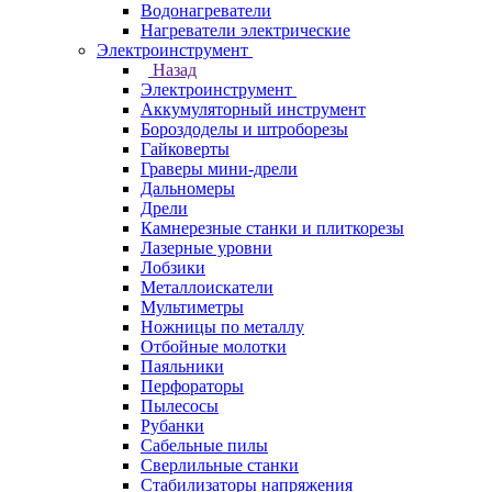
Водонагреватели
Нагреватели электрические
Электроинструмент
Назад
Электроинструмент
Аккумуляторный инструмент
Бороздоделы и штроборезы
Гайковерты
Граверы мини-дрели
Дальномеры
Дрели
Камнерезные станки и плиткорезы
Лазерные уровни
Лобзики
Металлоискатели
Мультиметры
Ножницы по металлу
Отбойные молотки
Паяльники
Перфораторы
Пылесосы
Рубанки
Сабельные пилы
Сверлильные станки
Стабилизаторы напряжения