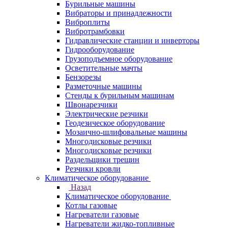
Бурильные машины
Вибраторы и принадлежности
Виброплиты
Вибротрамбовки
Гидравлические станции и инверторы
Гидрооборудование
Грузоподъемное оборудование
Осветительные мачты
Бензорезы
Разметочные машины
Стенды к бурильным машинам
Швонарезчики
Электрические резчики
Геодезическое оборудование
Мозаично-шлифовальные машины
Многодисковые резчики
Многодисковые резчики
Раздельщики трещин
Резчики кровли
Климатическое оборудование
Назад
Климатическое оборудование
Котлы газовые
Нагреватели газовые
Нагреватели жидко-топливные