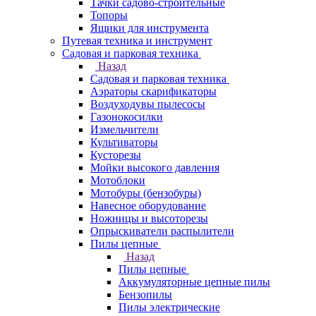
Тачки садово-строительные
Топоры
Ящики для инструмента
Путевая техника и инструмент
Садовая и парковая техника
Назад
Садовая и парковая техника
Аэраторы скарификаторы
Воздуходувы пылесосы
Газонокосилки
Измельчители
Культиваторы
Кусторезы
Мойки высокого давления
Мотоблоки
Мотобуры (бензобуры)
Навесное оборудование
Ножницы и высоторезы
Опрыскиватели распылители
Пилы цепные
Назад
Пилы цепные
Аккумуляторные цепные пилы
Бензопилы
Пилы электрические