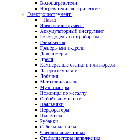
Водонагреватели
Нагреватели электрические
Электроинструмент
Назад
Электроинструмент
Аккумуляторный инструмент
Бороздоделы и штроборезы
Гайковерты
Граверы мини-дрели
Дальномеры
Дрели
Камнерезные станки и плиткорезы
Лазерные уровни
Лобзики
Металлоискатели
Мультиметры
Ножницы по металлу
Отбойные молотки
Паяльники
Перфораторы
Пылесосы
Рубанки
Сабельные пилы
Сверлильные станки
Стабилизаторы напряжения