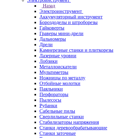
Электроинструмент
Назад
Электроинструмент
Аккумуляторный инструмент
Бороздоделы и штроборезы
Гайковерты
Граверы мини-дрели
Дальномеры
Дрели
Камнерезные станки и плиткорезы
Лазерные уровни
Лобзики
Металлоискатели
Мультиметры
Ножницы по металлу
Отбойные молотки
Паяльники
Перфораторы
Пылесосы
Рубанки
Сабельные пилы
Сверлильные станки
Стабилизаторы напряжения
Станки деревообрабатывающие
Станки заточные