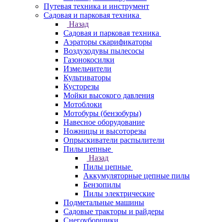
Путевая техника и инструмент
Садовая и парковая техника
Назад
Садовая и парковая техника
Аэраторы скарификаторы
Воздуходувы пылесосы
Газонокосилки
Измельчители
Культиваторы
Кусторезы
Мойки высокого давления
Мотоблоки
Мотобуры (бензобуры)
Навесное оборудование
Ножницы и высоторезы
Опрыскиватели распылители
Пилы цепные
Назад
Пилы цепные
Аккумуляторные цепные пилы
Бензопилы
Пилы электрические
Подметальные машины
Садовые тракторы и райдеры
Снегоуборщики