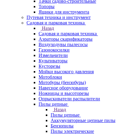
Тачки садово-строительные
Топоры
Ящики для инструмента
Путевая техника и инструмент
Садовая и парковая техника
Назад
Садовая и парковая техника
Аэраторы скарификаторы
Воздуходувы пылесосы
Газонокосилки
Измельчители
Культиваторы
Кусторезы
Мойки высокого давления
Мотоблоки
Мотобуры (бензобуры)
Навесное оборудование
Ножницы и высоторезы
Опрыскиватели распылители
Пилы цепные
Назад
Пилы цепные
Аккумуляторные цепные пилы
Бензопилы
Пилы электрические