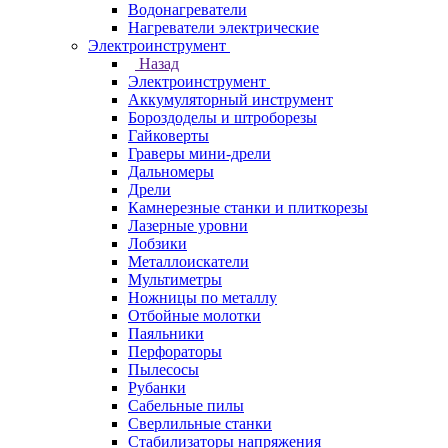
Водонагреватели
Нагреватели электрические
Электроинструмент
Назад
Электроинструмент
Аккумуляторный инструмент
Бороздоделы и штроборезы
Гайковерты
Граверы мини-дрели
Дальномеры
Дрели
Камнерезные станки и плиткорезы
Лазерные уровни
Лобзики
Металлоискатели
Мультиметры
Ножницы по металлу
Отбойные молотки
Паяльники
Перфораторы
Пылесосы
Рубанки
Сабельные пилы
Сверлильные станки
Стабилизаторы напряжения