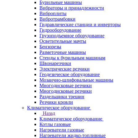
Бурильные машины
Вибраторы и принадлежности
Виброплиты
Вибротрамбовки
Гидравлические станции и инверторы
Гидрооборудование
Грузоподъемное оборудование
Осветительные мачты
Бензорезы
Разметочные машины
Стенды к бурильным машинам
Швонарезчики
Электрические резчики
Геодезическое оборудование
Мозаично-шлифовальные машины
Многодисковые резчики
Многодисковые резчики
Раздельщики трещин
Резчики кровли
Климатическое оборудование
Назад
Климатическое оборудование
Котлы газовые
Нагреватели газовые
Нагреватели жидко-топливные